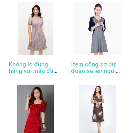
nhất
Không lo đụng
Item công sở dự
hàng với mẫu đầm
đoán sẽ lên ngôi
đuôi cá công sở
trong năm 2022
thanh lịch