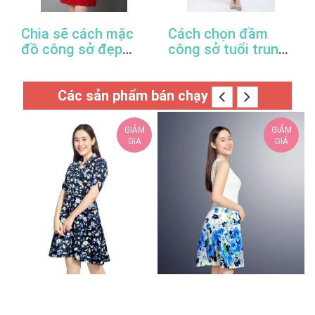
Chia sẽ cách mặc
Cách chọn đầm
đồ công sở đẹp
công sở tuổi trung
trong mùa xuân hè
niên hợp thời trang
này
Các sản phẩm bán chạy
GIẢM
GIẢM
GIÁ
GIÁ