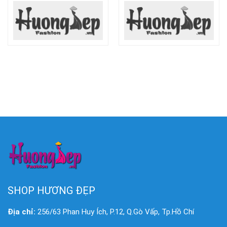
SHOP HƯƠNG ĐẸP
Địa chỉ:
256/63 Phan Huy Ích, P.12, Q.Gò Vấp, Tp.Hồ Chí