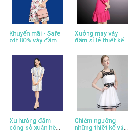
Khuyến mãi - Safe
Xưởng may váy
off 80% váy đầm
đầm sỉ lẻ thiết kế
công sở thiết kế
đẹp, giá rẻ, cao
đẹp
cấp, uy tín
Xu hướng đầm
Chiêm ngưỡng
công sở xuân hè
những thiết kế váy
2022
đầm công sở đẹp