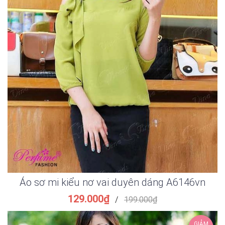
Áo sơ mi kiểu nơ vai duyên dáng A6146vn
129.000₫
/
199.000₫
GIẢM