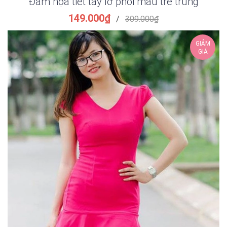
Đầm họa tiết tây lỡ phối màu trẻ trung
149.000₫
/
309.000₫
GIẢM
GIÁ