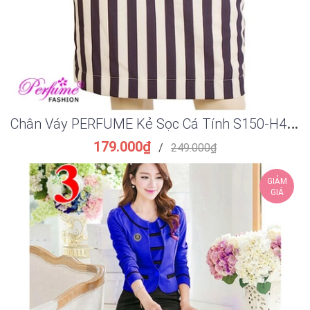
C
hân Váy PERFUME Kẻ Sọc Cá Tính S150-H450
179.000₫
/
249.000₫
GIẢM
GIÁ