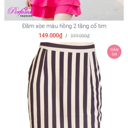
Đầm xòe màu hồng 2 tầng cổ tim
149.000₫
/
339.000₫
GIẢM
GIÁ