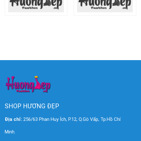
SHOP HƯƠNG ĐẸP
Địa chỉ:
256/63 Phan Huy Ích, P.12, Q.Gò Vấp, Tp.Hồ Chí
Minh.