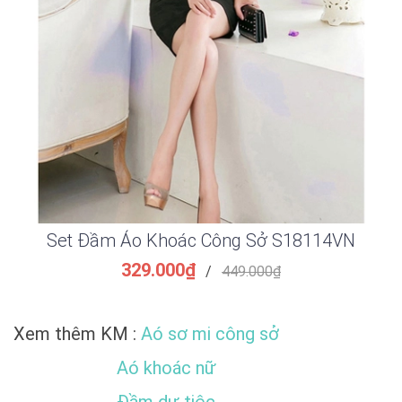
Set Đầm Áo Khoác Công Sở S18114VN
329.000₫
/
449.000₫
Xem thêm KM :
Aó sơ mi công sở
Aó khoác nữ
Đầm dự tiệc