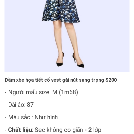
Đầm xòe họa tiết cổ vest gài nút sang trọng S200
- Người mẩu size: M (1m68)
- Dài áo: 87
- Màu sắc : Như hình
-
Chất liệu
: Sẹc không co giãn
- 2
lớp