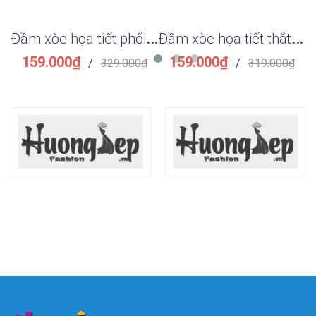
Đ
ầm xòe họa tiết phối nơ tay đẹp
Đ
ầm xòe họa tiết thắt nơ ngực thời trang
159.000₫
159.000₫
/
329.000₫
/
319.000₫