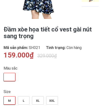
Đầm xòe họa tiết cổ vest gài nút
sang trọng
Mã sản phẩm:
SH321
Tình trạng:
Còn hàng
159.000₫
329.000₫
Màu sắc
Size
M
L
XL
XXL