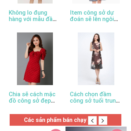
Không lo đụng
Item công sở dự
hàng với mẫu đầm
đoán sẽ lên ngôi
đuôi cá công sở
trong năm 2022
thanh lịch
Chia sẽ cách mặc
Cách chọn đầm
đồ công sở đẹp
công sở tuổi trung
trong mùa xuân hè
niên hợp thời trang
này
Các sản phẩm bán chạy