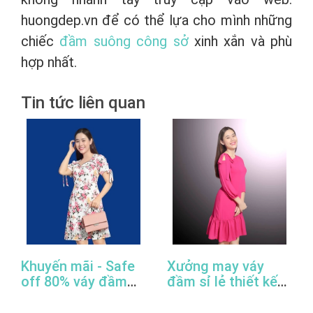
huongdep.vn để có thể lựa cho mình những
chiếc
đầm suông công sở
xinh xắn và phù
hợp nhất.
Tin tức liên quan
Khuyến mãi - Safe
Xưởng may váy
off 80% váy đầm
đầm sỉ lẻ thiết kế
công sở thiết kế
đẹp, giá rẻ, cao
đẹp
cấp, uy tín