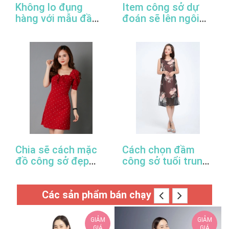
Không lo đụng
Item công sở dự
hàng với mẫu đầm
đoán sẽ lên ngôi
đuôi cá công sở
trong năm 2022
thanh lịch
Chia sẽ cách mặc
Cách chọn đầm
đồ công sở đẹp
công sở tuổi trung
trong mùa xuân hè
niên hợp thời trang
này
Các sản phẩm bán chạy
GIẢM
GIẢM
GIÁ
GIÁ