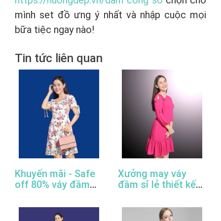
https://huongdep.vn/dam cong so
chọn cho
mình set đồ ưng ý nhất và nhập cuộc mọi
bữa tiệc ngay nào!
Tin tức liên quan
Khuyến mãi - Safe
Xưởng may váy
off 80% váy đầm
đầm sỉ lẻ thiết kế
công sở thiết kế
đẹp, giá rẻ, cao
đẹp
cấp, uy tín