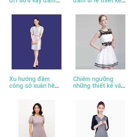
off 80% váy đầm
đầm sỉ lẻ thiết kế
công sở thiết kế
đẹp, giá rẻ, cao
đẹp
cấp, uy tín
Xu hướng đầm
Chiêm ngưỡng
công sở xuân hè
những thiết kế váy
2022
đầm công sở đẹp
nhất