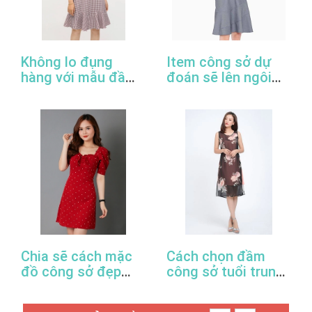
Không lo đụng
Item công sở dự
hàng với mẫu đầm
đoán sẽ lên ngôi
đuôi cá công sở
trong năm 2022
thanh lịch
Chia sẽ cách mặc
Cách chọn đầm
đồ công sở đẹp
công sở tuổi trung
trong mùa xuân hè
niên hợp thời trang
này