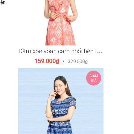
ện.
Đ
ầm xòe voan caro phối bèo thắt eo thanh lịch
159.000₫
149.
/
329.000₫
GIẢM
GIÁ