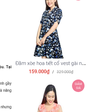
Đ
ầm xòe họa tiết cổ vest gài nút sang trọng
u. Tại
159.000₫
149.
/
329.000₫
ình gầy
GIẢM
GIÁ
và năng
nhưng