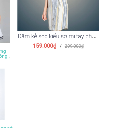
Đ
ầm kẻ sọc kiểu sơ mi tay phồng thắt eo đẹp
159.000₫
149.
/
299.000₫
ững
công