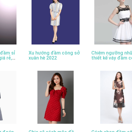
 đầm sỉ
Xu hướng đầm công sở
Chiêm ngưỡng nh
giá rẻ,
xuân hè 2022
thiết kế váy đầm 
sở đẹp nhất