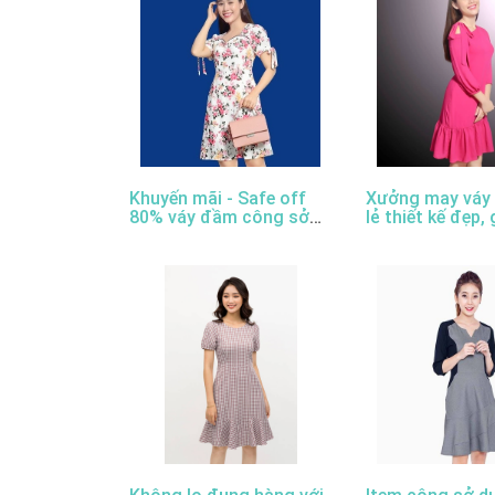
Khuyến mãi - Safe off
Xưởng may váy
80% váy đầm công sở
lẻ thiết kế đẹp, 
thiết kế đẹp
cao cấp, uy tín