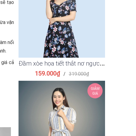
 sẽ tạo
vừa vặn
làm nổi
nh.
Đ
ầm xòe họa tiết thắt nơ ngực thời trang
giá cả
Đầm ôm su
159.000₫
149.
/
319.000₫
GIẢM
GIÁ