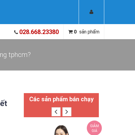
028.668.23380
0
sản phẩm
ượng tphcm?
Các sản phẩm bán chạy
ết
GIẢM
GIÁ