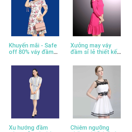
Khuyến mãi - Safe
Xưởng may váy
off 80% váy đầm
đầm sỉ lẻ thiết kế
công sở thiết kế
đẹp, giá rẻ, cao
đẹp
cấp, uy tín
Xu hướng đầm
Chiêm ngưỡng