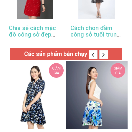
Chia sẽ cách mặc
Cách chọn đầm
đồ công sở đẹp
công sở tuổi trung
trong mùa xuân hè
niên hợp thời trang
này
Các sản phẩm bán chạy
GIẢM
GIẢM
GIÁ
GIÁ