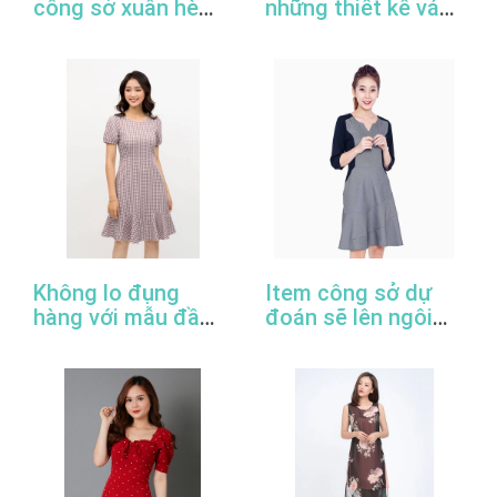
công sở xuân hè
những thiết kế váy
2022
đầm công sở đẹp
nhất
Không lo đụng
Item công sở dự
hàng với mẫu đầm
đoán sẽ lên ngôi
đuôi cá công sở
trong năm 2022
thanh lịch