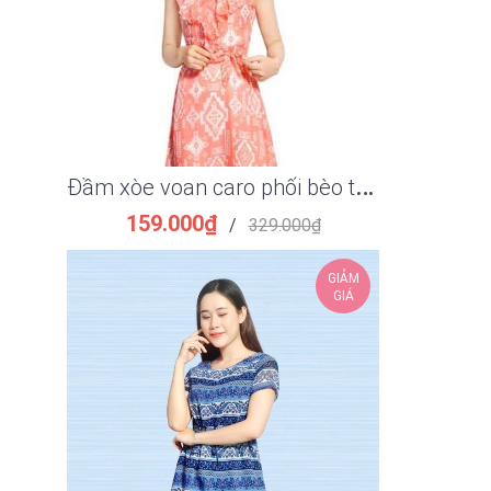
Đ
ầm xòe voan caro phối bèo thắt eo thanh lịch
159.000₫
149.
/
329.000₫
GIẢM
GIÁ