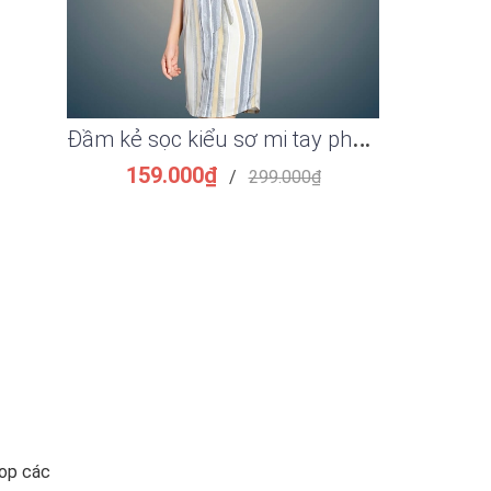
Đ
ầm kẻ sọc kiểu sơ mi tay phồng thắt eo đẹp
159.000₫
149.
/
299.000₫
top các