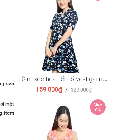
Đ
ầm xòe họa tiết cổ vest gài nút sang trọng
ng cần
159.000₫
149.
/
329.000₫
với một
GIẢM
GIÁ
g item