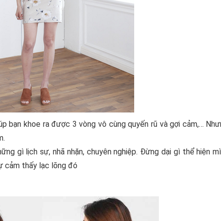
úp bạn khoe ra được 3 vòng vô cùng quyến rũ và gợi cảm,… Nh
m.
ững gì lịch sự, nhã nhặn, chuyên nghiệp. Đừng dại gì thể hiện m
ự cảm thấy lạc lõng đó