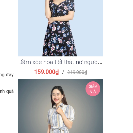
Đ
ầm xòe họa tiết thắt nơ ngực thời trang
Đầm ôm su
159.000₫
149.
/
319.000₫
ưng đây
GIẢM
ình quá
GIÁ