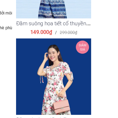
Bởi môi
Đ
ầm suông họa tiết cổ thuyền rút dây eo thanh lịch
 hè phù
149.000₫
159.
/
299.000₫
GIẢM
GIÁ