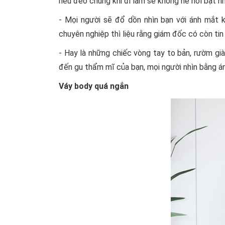
nếu đeo chúng khi đi làm sẽ không hề nổi bật n
- Mọi người sẽ đổ dồn nhìn bạn với ánh mắt
chuyên nghiệp thì liệu rằng giám đốc có còn ti
- Hay là những chiếc vòng tay to bản, rườm gi
đến gu thẩm mĩ của bạn, mọi người nhìn bằng á
Váy body quá ngắn