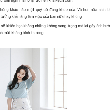
hư bạn nghĩ mà nó lại trở nên khá kệch cỡm.
 không khác nào một quý cô đang khoe của. Và hơn nữa nhìn t
n tưởng khả năng làm việc của bạn nữa hay không.
à sẽ khiến bạn không những không sang trọng mà lại gây ảnh hư
nh mắt không bình thường.