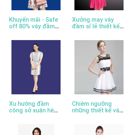
Khuyến mãi - Safe
Xưởng may váy
off 80% váy đầm
đầm sỉ lẻ thiết kế
công sở thiết kế
đẹp, giá rẻ, cao
đẹp
cấp, uy tín
Xu hướng đầm
Chiêm ngưỡng
công sở xuân hè
những thiết kế váy
2022
đầm công sở đẹp
nhất