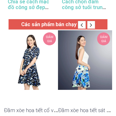
Chia sẽ cách mặc
Cách chọn đầm
đồ công sở đẹp
công sở tuổi trung
trong mùa xuân hè
niên hợp thời trang
này
Các sản phẩm bán chạy
GIẢM
GIẢM
GIÁ
GIÁ
Đ
ầm xòe họa tiết cổ vest gài nút sang trọng
Đ
ầm xòe họa tiết sát nách xinh đẹp