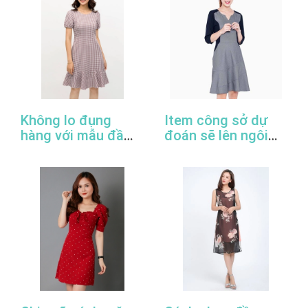
Không lo đụng
Item công sở dự
hàng với mẫu đầm
đoán sẽ lên ngôi
đuôi cá công sở
trong năm 2022
thanh lịch