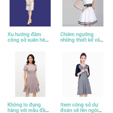
Xu hướng đầm
Chiêm ngưỡng
công sở xuân hè
những thiết kế váy
2022
đầm công sở đẹp
nhất
Không lo đụng
Item công sở dự
hàng với mẫu đầm
đoán sẽ lên ngôi