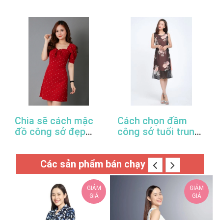
đuôi cá công sở
trong năm 2022
thanh lịch
Chia sẽ cách mặc
Cách chọn đầm
đồ công sở đẹp
công sở tuổi trung
trong mùa xuân hè
niên hợp thời trang
này
Các sản phẩm bán chạy
GIẢM
GIẢM
GIÁ
GIÁ