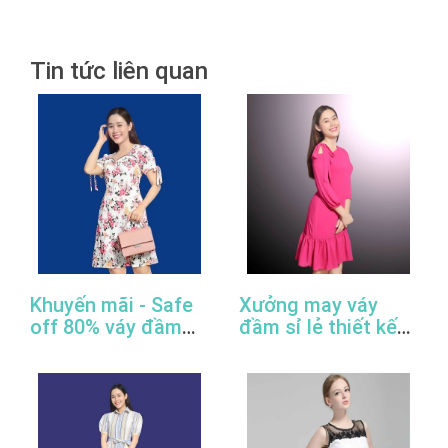
Tin tức liên quan
Khuyến mãi - Safe
Xưởng may váy
off 80% váy đầm
đầm sỉ lẻ thiết kế
công sở thiết kế
đẹp, giá rẻ, cao
đẹp
cấp, uy tín