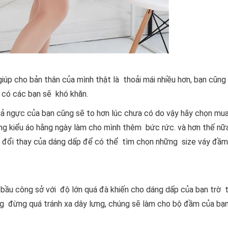
iúp cho bản thân của mình thật là thoải mái nhiều hơn, bạn cũn
n có các bạn sẽ khó khăn.
ả ngực của bạn cũng sẽ to hơn lúc chưa có do vậy hãy chọn mu
g kiểu áo hằng ngày làm cho mình thêm bức rức. và hơn thế nữa
ự đổi thay của dáng dấp để có thể tìm chọn những size váy đầm
bầu công sở với độ lớn quá đà khiến cho dáng dấp của bạn trờ 
ng đừng quá tránh xa dây lưng, chúng sẽ làm cho bộ đầm của bạ