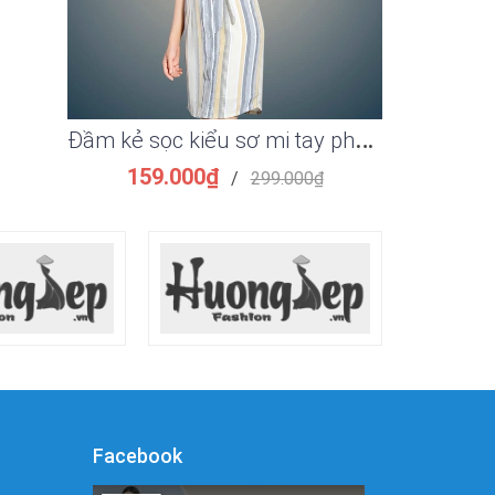
Đ
ầm kẻ sọc kiểu sơ mi tay phồng thắt eo đẹp
159.000₫
149.
/
299.000₫
Facebook