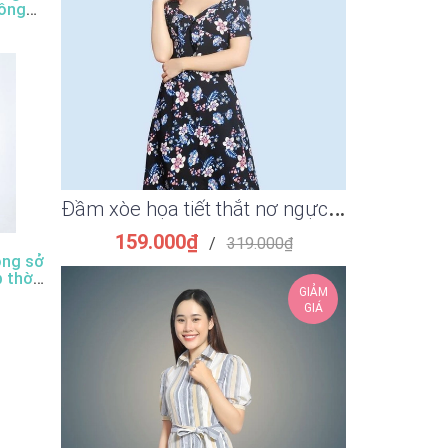
công
Đ
ầm xòe họa tiết thắt nơ ngực thời trang
Đầm ôm su
159.000₫
149.
/
319.000₫
ông sở
p thời
GIẢM
GIÁ