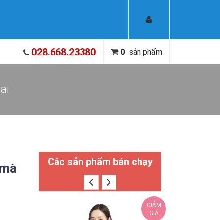
028.668.23380
0
sản phẩm
ai
Các sản phẩm bán chạy
 mà
GIẢM
GIÁ