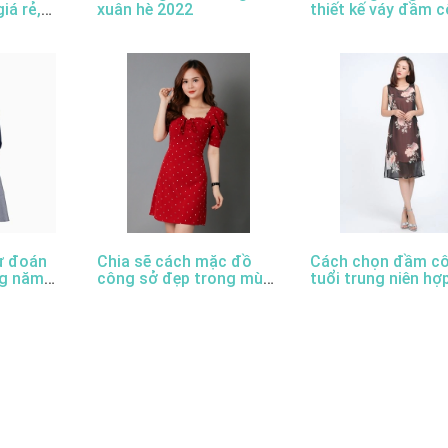
giá rẻ,
xuân hè 2022
thiết kế váy đầm 
sở đẹp nhất
ự đoán
Chia sẽ cách mặc đồ
Cách chọn đầm c
ng năm
công sở đẹp trong mùa
tuổi trung niên hợ
xuân hè này
trang