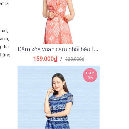
ất là
mát,
i ra,
 thai
Đ
ầm xòe voan caro phối bèo thắt eo thanh lịch
 những
159.000₫
149.
/
329.000₫
GIẢM
GIÁ