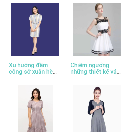
đẹp
cấp, uy tín
Xu hướng đầm
Chiêm ngưỡng
công sở xuân hè
những thiết kế váy
2022
đầm công sở đẹp
nhất