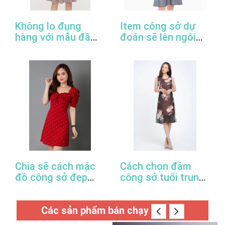
Không lo đụng
Item công sở dự
hàng với mẫu đầm
đoán sẽ lên ngôi
đuôi cá công sở
trong năm 2022
thanh lịch
Chia sẽ cách mặc
Cách chọn đầm
đồ công sở đẹp
công sở tuổi trung
trong mùa xuân hè
niên hợp thời trang
này
Các sản phẩm bán chạy