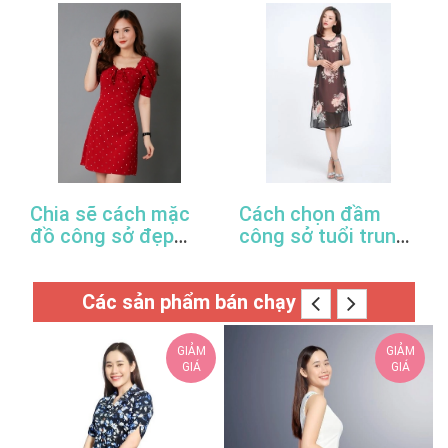
thanh lịch
Chia sẽ cách mặc
Cách chọn đầm
đồ công sở đẹp
công sở tuổi trung
trong mùa xuân hè
niên hợp thời trang
này
Các sản phẩm bán chạy
GIẢM
GIẢM
GIÁ
GIÁ