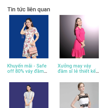
Tin tức liên quan
Khuyến mãi - Safe
Xưởng may váy
off 80% váy đầm
đầm sỉ lẻ thiết kế
công sở thiết kế
đẹp, giá rẻ, cao
đẹp
cấp, uy tín