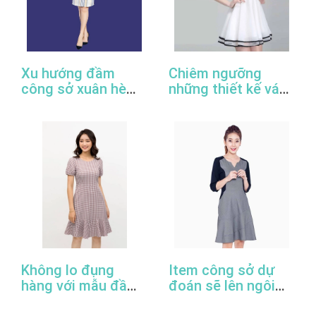
Xu hướng đầm
Chiêm ngưỡng
công sở xuân hè
những thiết kế váy
2022
đầm công sở đẹp
nhất
Không lo đụng
Item công sở dự
hàng với mẫu đầm
đoán sẽ lên ngôi
đuôi cá công sở
trong năm 2022