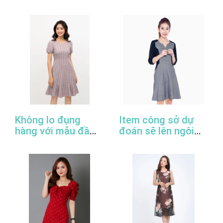
2022
đầm công sở đẹp
nhất
Không lo đụng
Item công sở dự
hàng với mẫu đầm
đoán sẽ lên ngôi
đuôi cá công sở
trong năm 2022
thanh lịch