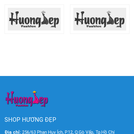
SHOP HƯƠNG ĐẸP
Địa chỉ:
256/63 Phan Huy Ích, P.12, Q.Gò Vấp, Tp.Hồ Chí