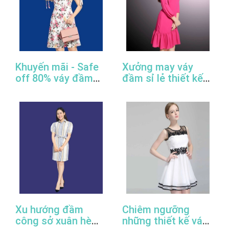
Khuyến mãi - Safe
Xưởng may váy
off 80% váy đầm
đầm sỉ lẻ thiết kế
công sở thiết kế
đẹp, giá rẻ, cao
đẹp
cấp, uy tín
Xu hướng đầm
Chiêm ngưỡng
công sở xuân hè
những thiết kế váy