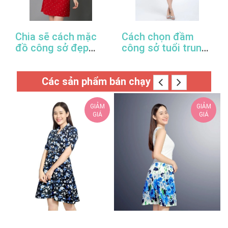
Chia sẽ cách mặc
Cách chọn đầm
đồ công sở đẹp
công sở tuổi trung
trong mùa xuân hè
niên hợp thời trang
này
Các sản phẩm bán chạy
GIẢM
GIẢM
GIÁ
GIÁ