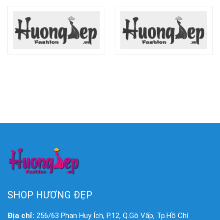
SHOP HƯƠNG ĐẸP
Địa chỉ:
256/63 Phan Huy Ích, P.12, Q.Gò Vấp, Tp.Hồ Chí