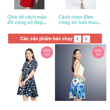
Chia sẽ cách mặc
Cách chọn đầm
đồ công sở đẹp
công sở tuổi trung
trong mùa xuân hè
niên hợp thời trang
này
Các sản phẩm bán chạy
GIẢM
GIẢM
GIÁ
GIÁ