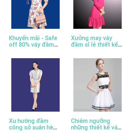
Khuyến mãi - Safe
Xưởng may váy
off 80% váy đầm
đầm sỉ lẻ thiết kế
công sở thiết kế
đẹp, giá rẻ, cao
đẹp
cấp, uy tín
Xu hướng đầm
Chiêm ngưỡng
công sở xuân hè
những thiết kế váy