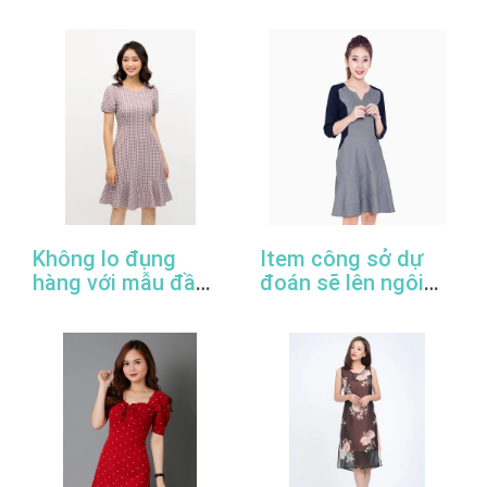
2022
đầm công sở đẹp
nhất
Không lo đụng
Item công sở dự
hàng với mẫu đầm
đoán sẽ lên ngôi
đuôi cá công sở
trong năm 2022
thanh lịch