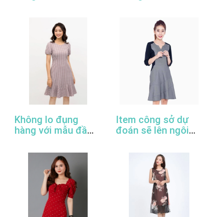
2022
đầm công sở đẹp
nhất
Không lo đụng
Item công sở dự
hàng với mẫu đầm
đoán sẽ lên ngôi
đuôi cá công sở
trong năm 2022
thanh lịch