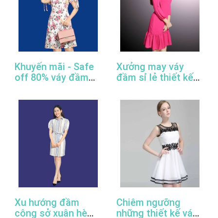
Khuyến mãi - Safe
Xưởng may váy
off 80% váy đầm
đầm sỉ lẻ thiết kế
công sở thiết kế
đẹp, giá rẻ, cao
đẹp
cấp, uy tín
Xu hướng đầm
Chiêm ngưỡng
công sở xuân hè
những thiết kế váy