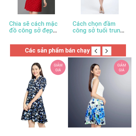
Chia sẽ cách mặc
Cách chọn đầm
đồ công sở đẹp
công sở tuổi trung
trong mùa xuân hè
niên hợp thời trang
này
Các sản phẩm bán chạy
GIẢM
GIẢM
GIÁ
GIÁ