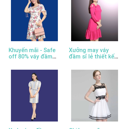
Khuyến mãi - Safe
Xưởng may váy
off 80% váy đầm
đầm sỉ lẻ thiết kế
công sở thiết kế
đẹp, giá rẻ, cao
đẹp
cấp, uy tín