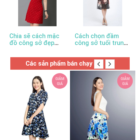
Chia sẽ cách mặc
Cách chọn đầm
đồ công sở đẹp
công sở tuổi trung
trong mùa xuân hè
niên hợp thời trang
này
Các sản phẩm bán chạy
GIẢM
GIẢM
GIÁ
GIÁ