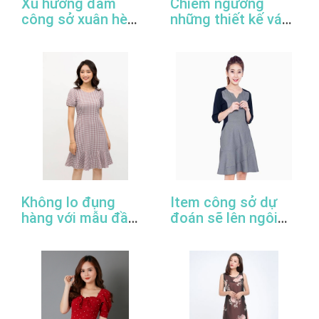
Xu hướng đầm
Chiêm ngưỡng
công sở xuân hè
những thiết kế váy
2022
đầm công sở đẹp
nhất
Không lo đụng
Item công sở dự
hàng với mẫu đầm
đoán sẽ lên ngôi
đuôi cá công sở
trong năm 2022
thanh lịch