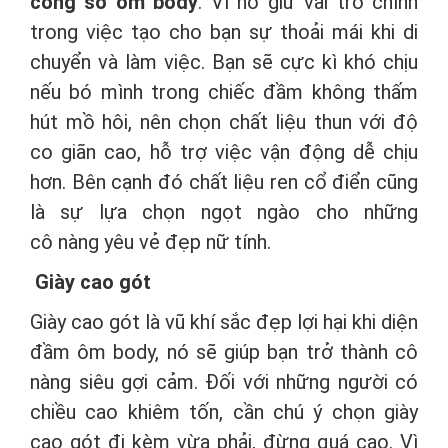
công sở ôm body
. Vì nó giữ vai trò chính
trong việc tạo cho bạn sự thoải mái khi di
chuyển và làm việc. Bạn sẽ cực kì khó chịu
nếu bó mình trong chiếc đầm không thấm
hút mồ hôi, nên chọn chất liệu thun với độ
co giãn cao, hỗ trợ việc vận động dễ chịu
hơn. Bên cạnh đó chất liệu ren cổ điển cũng
là sự lựa chọn ngọt ngào cho những
cô nàng yêu vẻ đẹp nữ tính.
Giày cao gót
Giày cao gót là vũ khí sắc đẹp lợi hại khi diện
đầm ôm body, nó sẽ giúp bạn trở thành cô
nàng siêu gợi cảm. Đối với những người có
chiều cao khiêm tốn, cần chú ý chọn giày
cao gót đi kèm vừa phải, đừng quá cao. Vì