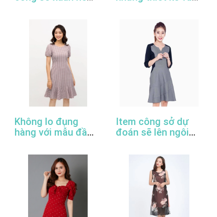
2022
đầm công sở đẹp
nhất
Không lo đụng
Item công sở dự
hàng với mẫu đầm
đoán sẽ lên ngôi
đuôi cá công sở
trong năm 2022
thanh lịch