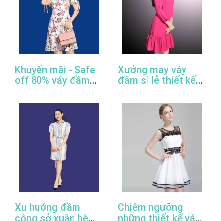
Khuyến mãi - Safe
Xưởng may váy
off 80% váy đầm
đầm sỉ lẻ thiết kế
công sở thiết kế
đẹp, giá rẻ, cao
đẹp
cấp, uy tín
Xu hướng đầm
Chiêm ngưỡng
công sở xuân hè
những thiết kế váy