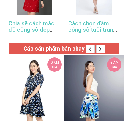
Chia sẽ cách mặc
Cách chọn đầm
đồ công sở đẹp
công sở tuổi trung
trong mùa xuân hè
niên hợp thời trang
này
Các sản phẩm bán chạy
GIẢM
GIẢM
GIÁ
GIÁ