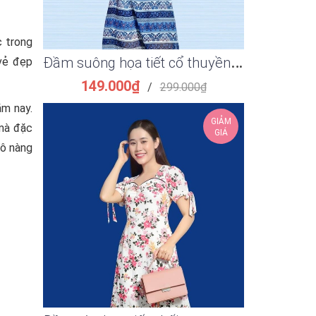
c trong
Đ
ầm suông họa tiết cổ thuyền rút dây eo thanh lịch
vẻ đẹp
149.000₫
159.
/
299.000₫
ăm nay.
GIẢM
 mà đặc
GIÁ
cô nàng