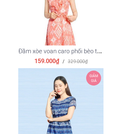
Đ
ầm xòe voan caro phối bèo thắt eo thanh lịch
159.000₫
149.
/
329.000₫
GIẢM
GIÁ