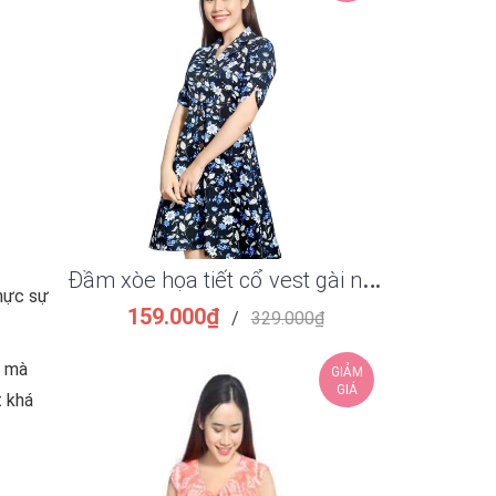
Đ
ầm xòe họa tiết cổ vest gài nút sang trọng
hực sự
159.000₫
149.
/
329.000₫
n mà
GIẢM
GIÁ
t khá