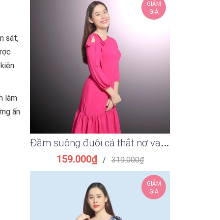
GIẢM
GIÁ
m sát,
được
 kiện
h làm
ững ấn
Đ
ầm suông đuôi cá thắt nơ vai màu tím thanh lịch
159.000₫
159.
/
319.000₫
GIẢM
GIÁ