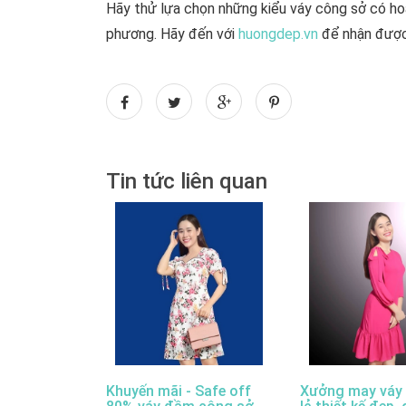
Hãy thử lựa chọn những kiểu váy công sở có hoa
phương. Hãy đến với
huongdep.vn
để nhận được 
Tin tức liên quan
Khuyến mãi - Safe off
Xưởng may váy