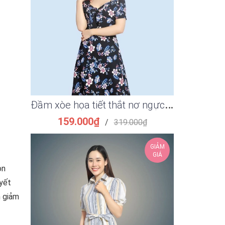
Đ
ầm xòe họa tiết thắt nơ ngực thời trang
Đầm ôm su
159.000₫
149.
/
319.000₫
GIẢM
GIÁ
ọn
uyết
n giảm