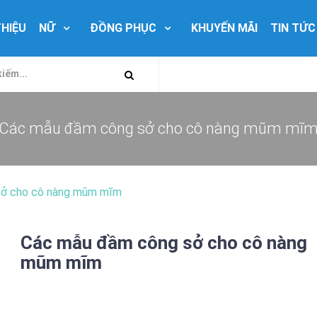
THIỆU
NỮ
ĐỒNG PHỤC
KHUYẾN MÃI
TIN TỨC
Các mẫu đầm công sở cho cô nàng mũm mĩ
sở cho cô nàng mũm mĩm
Các mẫu đầm công sở cho cô nàng
mũm mĩm