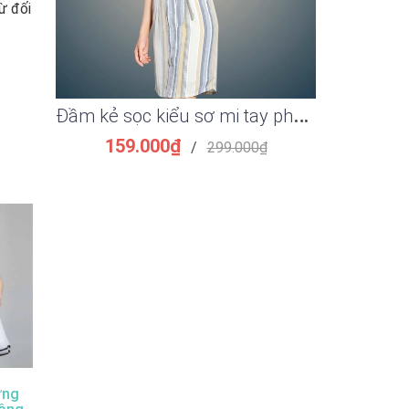
ừ đối
Đ
ầm kẻ sọc kiểu sơ mi tay phồng thắt eo đẹp
159.000₫
149.
/
299.000₫
ững