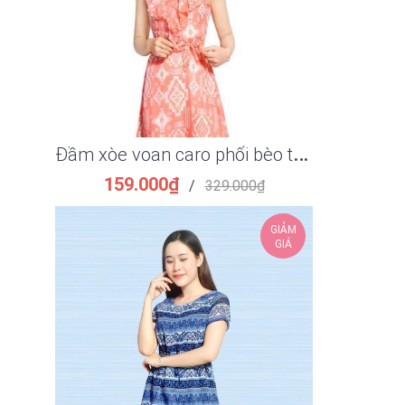
Đ
ầm xòe voan caro phối bèo thắt eo thanh lịch
159.000₫
149.
/
329.000₫
GIẢM
GIÁ