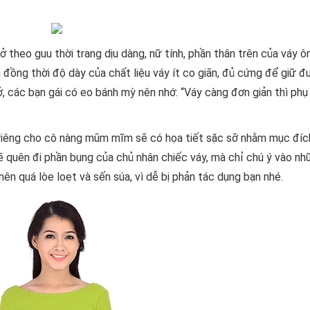
 theo guu thời trang dịu dàng, nữ tính, phần thân trên của váy ô
đồng thời độ dày của chất liệu váy ít co giãn, đủ cứng để giữ 
, các bạn gái có eo bánh mỳ nên nhớ: “Váy càng đơn giản thì phụ
 riêng cho cô nàng mũm mĩm sẽ có họa tiết sặc sỡ nhằm mục đíc
sẽ quên đi phần bụng của chủ nhân chiếc váy, mà chỉ chú ý vào nh
ên quá lòe loẹt và sến súa, vì dễ bị phản tác dụng bạn nhé.