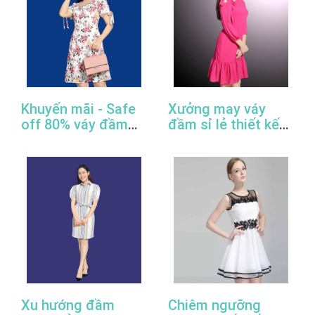
Khuyến mãi - Safe
Xưởng may váy
off 80% váy đầm
đầm sỉ lẻ thiết kế
công sở thiết kế
đẹp, giá rẻ, cao
đẹp
cấp, uy tín
Xu hướng đầm
Chiêm ngưỡng