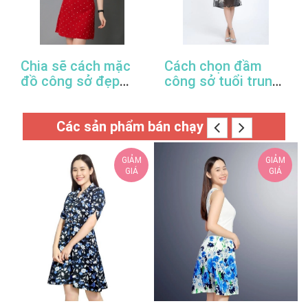
Chia sẽ cách mặc
Cách chọn đầm
đồ công sở đẹp
công sở tuổi trung
trong mùa xuân hè
niên hợp thời trang
này
Các sản phẩm bán chạy
GIẢM
GIẢM
GIÁ
GIÁ