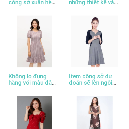
công sở xuân hè
những thiết kế váy
2022
đầm công sở đẹp
nhất
Không lo đụng
Item công sở dự
hàng với mẫu đầm
đoán sẽ lên ngôi
đuôi cá công sở
trong năm 2022
thanh lịch