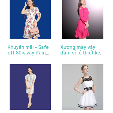
Khuyến mãi - Safe
Xưởng may váy
off 80% váy đầm
đầm sỉ lẻ thiết kế
công sở thiết kế
đẹp, giá rẻ, cao
đẹp
cấp, uy tín