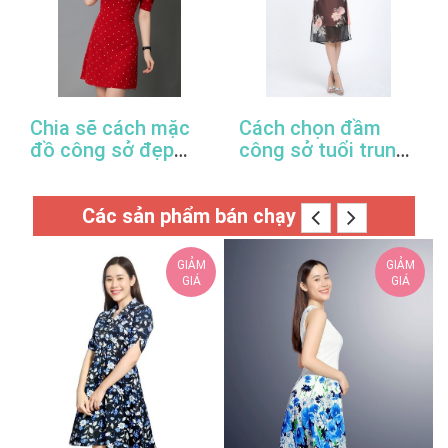
Chia sẽ cách mặc
Cách chọn đầm
đồ công sở đẹp
công sở tuổi trung
trong mùa xuân hè
niên hợp thời trang
này
Các sản phẩm bán chạy
GIẢM
GIẢM
GIÁ
GIÁ