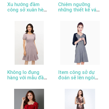
Xu hướng đầm
Chiêm ngưỡng
công sở xuân hè
những thiết kế váy
2022
đầm công sở đẹp
nhất
Không lo đụng
Item công sở dự
hàng với mẫu đầm
đoán sẽ lên ngôi
đuôi cá công sở
trong năm 2022
thanh lịch