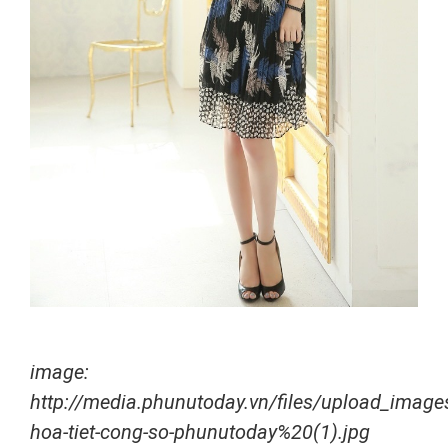
image:
http://media.phunutoday.vn/files/upload_imag
hoa-tiet-cong-so-phunutoday%20(1).jpg