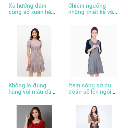
Xu hướng đầm
Chiêm ngưỡng
công sở xuân hè
những thiết kế váy
2022
đầm công sở đẹp
nhất
Không lo đụng
Item công sở dự
hàng với mẫu đầm
đoán sẽ lên ngôi
đuôi cá công sở
trong năm 2022
thanh lịch