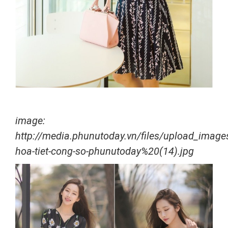
image:
http://media.phunutoday.vn/files/upload_imag
hoa-tiet-cong-so-phunutoday%20(14).jpg