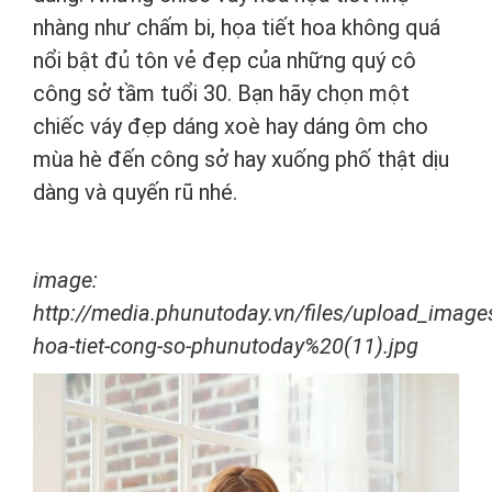
nhàng như chấm bi, họa tiết hoa không quá
nổi bật đủ tôn vẻ đẹp của những quý cô
công sở tầm tuổi 30. Bạn hãy chọn một
chiếc váy đẹp dáng xoè hay dáng ôm cho
mùa hè đến công sở hay xuống phố thật dịu
dàng và quyến rũ nhé.
image:
http://media.phunutoday.vn/files/upload_imag
hoa-tiet-cong-so-phunutoday%20(11).jpg