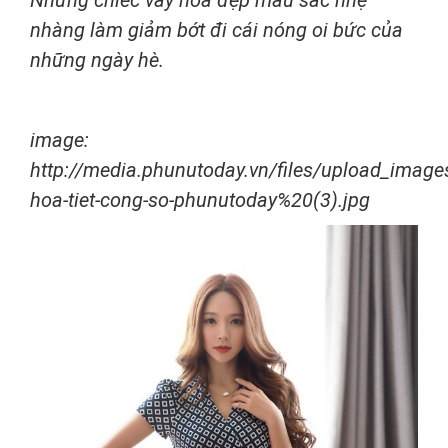
nhàng làm giảm bớt đi cái nóng oi bức của
những ngày hè.
image:
http://media.phunutoday.vn/files/upload_imag
hoa-tiet-cong-so-phunutoday%20(3).jpg