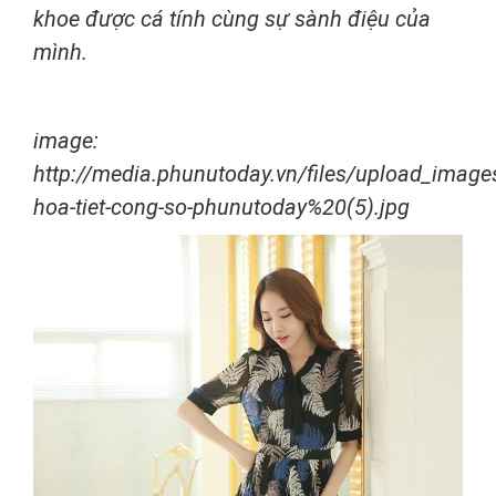
khoe được cá tính cùng sự sành điệu của
mình.
image:
http://media.phunutoday.vn/files/upload_imag
hoa-tiet-cong-so-phunutoday%20(5).jpg