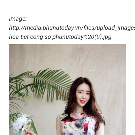
image:
http://media.phunutoday.vn/files/upload_imag
hoa-tiet-cong-so-phunutoday%20(9).jpg