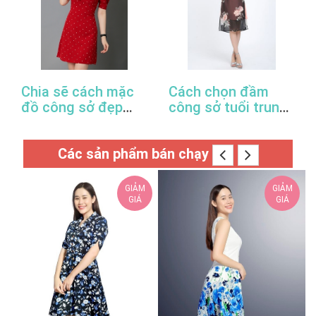
Chia sẽ cách mặc
Cách chọn đầm
đồ công sở đẹp
công sở tuổi trung
trong mùa xuân hè
niên hợp thời trang
này
Các sản phẩm bán chạy
GIẢM
GIẢM
GIÁ
GIÁ