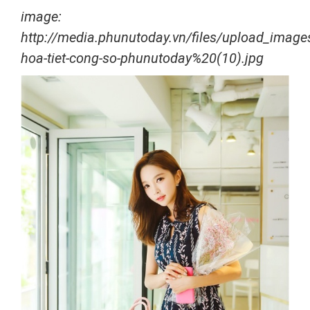
image:
http://media.phunutoday.vn/files/upload_imag
hoa-tiet-cong-so-phunutoday%20(10).jpg