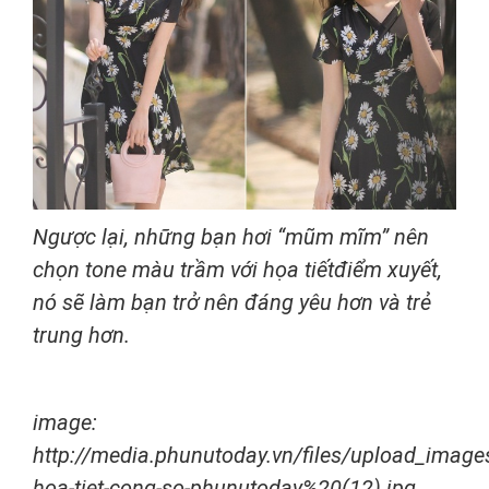
Ngược lại, những bạn hơi “mũm mĩm” nên
chọn tone màu trầm với họa tiếtđiểm xuyết,
nó sẽ làm bạn trở nên đáng yêu hơn và trẻ
trung hơn.
image:
http://media.phunutoday.vn/files/upload_imag
hoa-tiet-cong-so-phunutoday%20(12).jpg