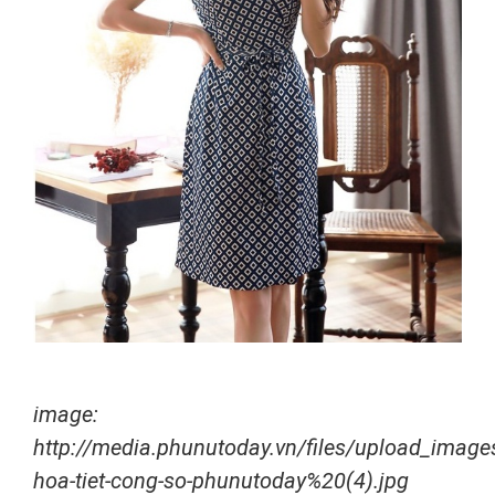
image:
http://media.phunutoday.vn/files/upload_imag
hoa-tiet-cong-so-phunutoday%20(4).jpg