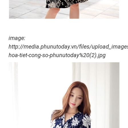
image:
http://media.phunutoday.vn/files/upload_imag
hoa-tiet-cong-so-phunutoday%20(2).jpg