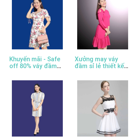
Khuyến mãi - Safe
Xưởng may váy
off 80% váy đầm
đầm sỉ lẻ thiết kế
công sở thiết kế
đẹp, giá rẻ, cao
đẹp
cấp, uy tín