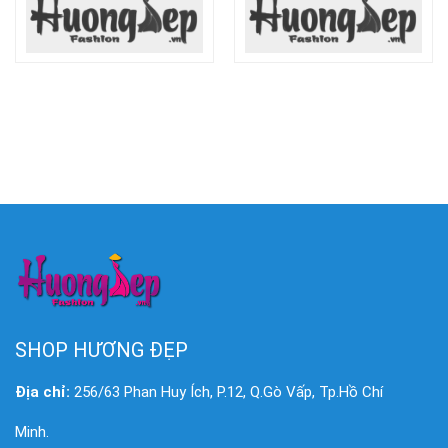
SHOP HƯƠNG ĐẸP
Địa chỉ:
256/63 Phan Huy Ích, P.12, Q.Gò Vấp, Tp.Hồ Chí
Minh.