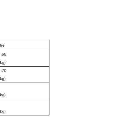
thể
m65
kg)
m70
kg)
kg)
kg)