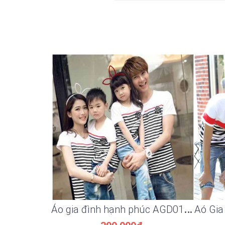
Á
o gia đình hạnh phúc AGD0195