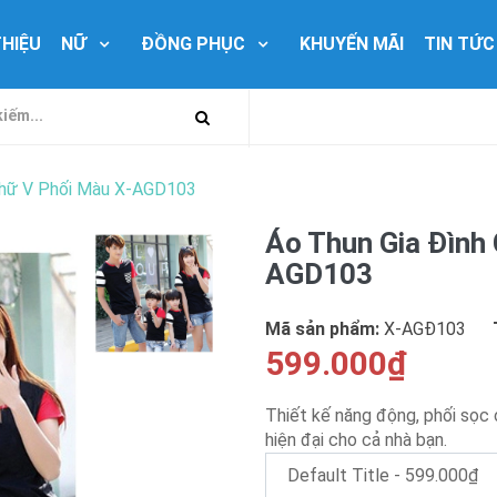
THIỆU
NỮ
ĐỒNG PHỤC
KHUYẾN MÃI
TIN TỨC
Chữ V Phối Màu X-AGD103
Áo Thun Gia Đình
AGD103
Mã sản phẩm:
X-AGÐ103
599.000₫
Thiết kế năng động, phối sọc 
hiện đại cho cả nhà bạn.