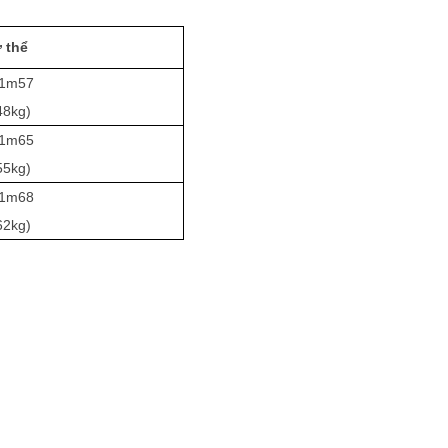
 thể
 1m57
48kg)
 1m65
55kg)
 1m68
62kg)