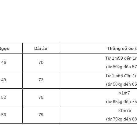
Ngực
Dài áo
Thông số cơ 
Từ 1m59 đến 1
46
70
(từ 50kg đến 57
Từ 1m66 đến 1
49
73
(từ 58kg đến 65
>1m7
52
75
(từ 65kg đến 75
>1m75
56
79
(từ 75kg đến 88