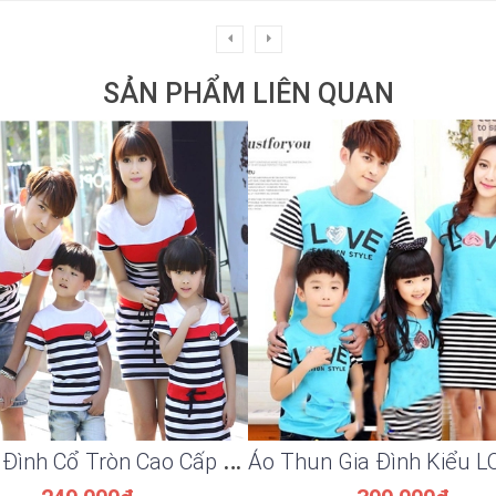
SẢN PHẨM LIÊN QUAN
A
ó Gia Đình Cổ Tròn Cao Cấp AGDK-X 174