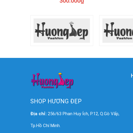
300.000₫
SHOP HƯƠNG ĐẸP
Địa chỉ:
256/63 Phan Huy Ích, P.12, Q.Gò Vấp,
Tp.Hồ Chí Minh.