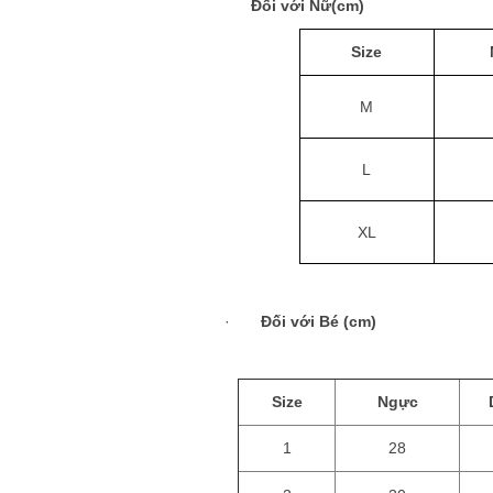
Đối với Nữ(cm)
Size
M
L
XL
·
Đối với Bé (cm)
Size
Ngực
1
28