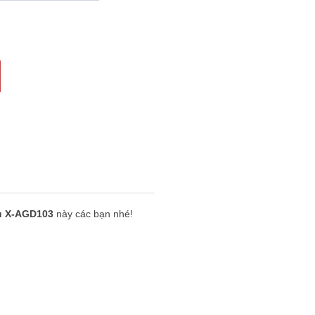
àu X-AGD103
này các bạn nhé!