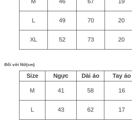
M
46
67
19
L
49
70
20
XL
52
73
20
Đối với Nữ(cm)
Size
Ngực
Dài áo
Tay áo
M
41
58
16
L
43
62
17