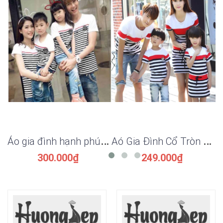
Á
o gia đình hạnh phúc AGD0195
A
ó Gia Đình Cổ Tròn Cao Cấp AGDK-X 174
300.000₫
249.000₫