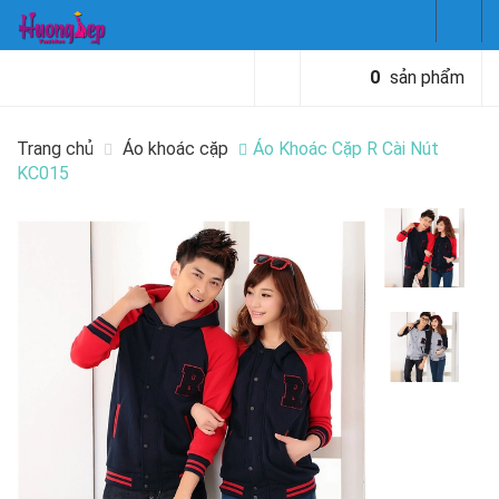
0
sản phẩm
Trang chủ
Áo khoác cặp
Áo Khoác Cặp R Cài Nút
KC015