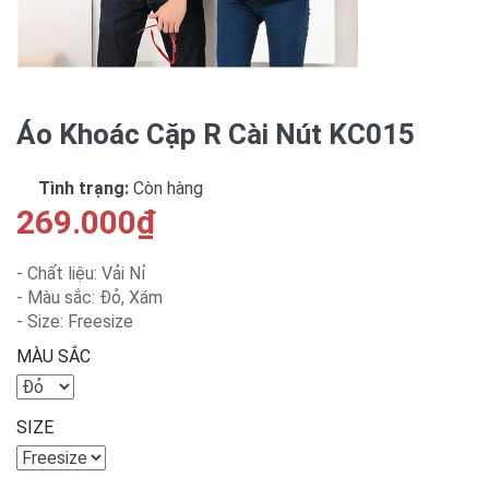
Áo Khoác Cặp R Cài Nút KC015
Tình trạng:
Còn hàng
269.000₫
- Chất liệu: Vải Nỉ
- Màu sắc: Đỏ, Xám
- Size: Freesize
MÀU SẮC
SIZE