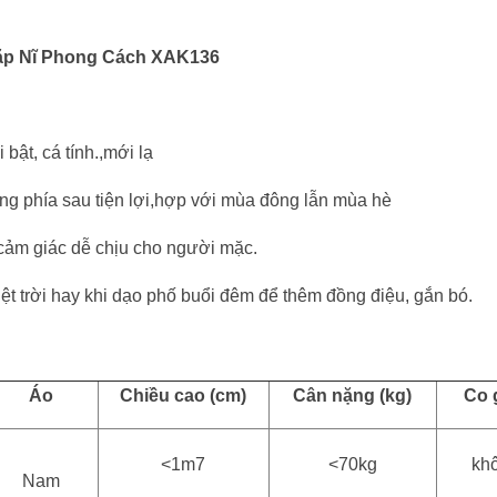
ặp Nĩ Phong Cách XAK136
 bật, cá tính.,mới lạ
ộng phía sau tiện lợi,hợp với mùa đông lẫn mùa hè
cảm giác dễ chịu cho người mặc.
tiệt trời hay khi dạo phố buổi đêm để thêm đồng điệu, gắn bó.
Áo
Chiều cao (cm)
Cân nặng (kg)
Co 
<1m7
<70kg
kh
Nam