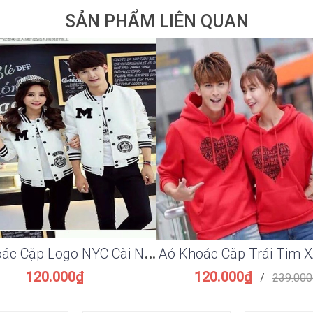
SẢN PHẨM LIÊN QUAN
A
ó Khoác Cặp Logo NYC Cài Nút XAK137
Aó Khoác Cặp Trái Tim 
120.000₫
120.000₫
/
239.000