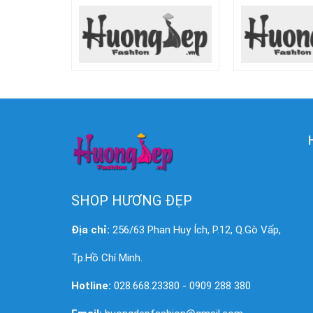
SHOP HƯƠNG ĐẸP
Địa chỉ:
256/63 Phan Huy Ích, P.12, Q.Gò Vấp,
Tp.Hồ Chí Minh.
Hotline:
028.668.23380 - 0909 288 380