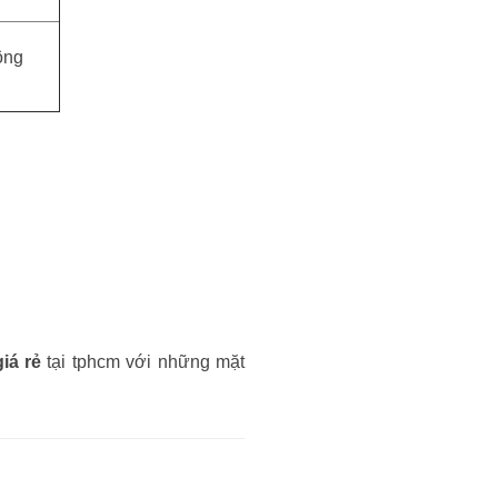
ông
iá rẻ
tại tphcm với những mặt