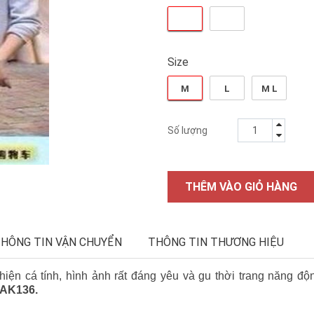
Size
M
L
M L
Số lượng
THÊM VÀO GIỎ HÀNG
HÔNG TIN VẬN CHUYỂN
THÔNG TIN THƯƠNG HIỆU
ể hiện cá tính, hình ảnh rất đáng yêu và gu thời trang năng 
XAK136.