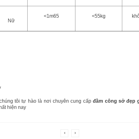
<1m65
<55kg
kh
Nữ
y
 chúng tôi tự hào là nơi chuyên cung cấp
đầm công sở đẹp g
ất hiện nay