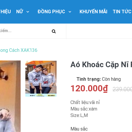
THIỆU
NỮ
ĐỒNG PHỤC
KHUYẾN MÃI
TIN TỨC
hong Cách XAK136
Aó Khoác Cặp Nĩ
Tình trạng:
Còn hàng
120.000₫
239.00
Chất liệu:vãi nỉ
Màu sắc:xám
Size:L,M
Màu sắc