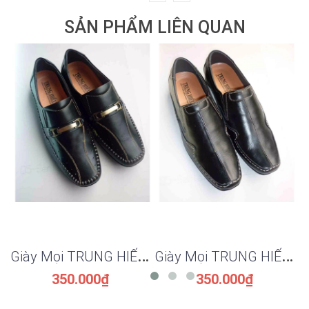
SẢN PHẨM LIÊN QUAN
G
iày Mọi TRUNG HIẾU Thời Trang ĐT1198
G
iày Mọi TRUNG HIẾU Phong Cách ĐT1197
350.000₫
350.000₫