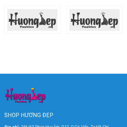
SHOP HƯƠNG ĐẸP
Địa chỉ:
256/63 Phan Huy Ích, P.12, Q.Gò Vấp, Tp.Hồ Chí