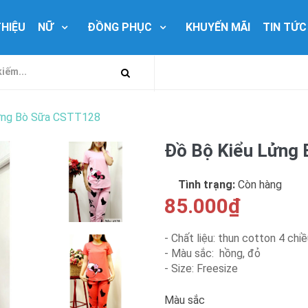
THIỆU
NỮ
ĐỒNG PHỤC
KHUYẾN MÃI
TIN TỨC
ửng Bò Sữa CSTT128
Đồ Bộ Kiểu Lửng
Tình trạng:
Còn hàng
85.000₫
- Chất liệu: thun cotton 4 chi
- Màu sắc: hồng, đỏ
- Size: Freesize
Màu sắc