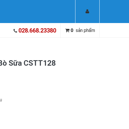
028.668.23380
0
sản phẩm
 Bò Sữa CSTT128
ều