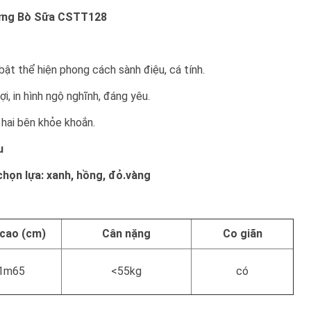
ửng Bò Sữa CSTT128
bật thể hiện phong cách sành điệu, cá tính.
ợi, in hình ngộ nghĩnh, đáng yêu.
 hai bên khỏe khoắn.
u
họn lựa: xanh, hồng, đỏ.vàng
 cao (cm)
Cân nặng
Co giãn
 1m65
<55kg
có