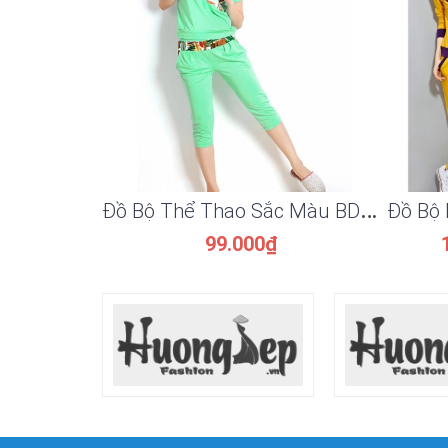
Đ
ồ Bộ Thể Thao Sắc Màu BD92414V
99.000₫