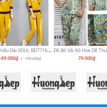
Đ
ồ Bộ Kiểu Dài SOUL BD7716VN
149.000₫
79.000₫
/
199.000₫