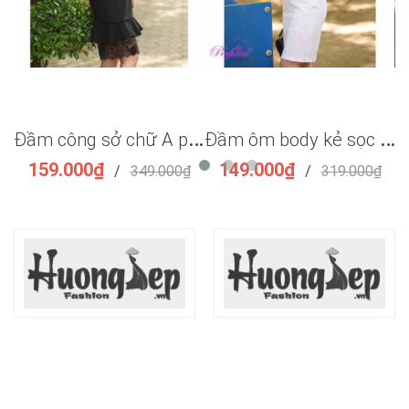
Đ
ầm công sở chữ A phối ren đẹp
Đ
ầm ôm body kẻ sọc công sở
159.000₫
149.000₫
/
349.000₫
/
319.000₫