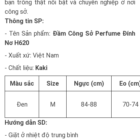
bạn trông thật nổi bật và chuyên nghiệp ở nơi
công sở.
Thông tin SP:
- Tên Sản phẩm:
Đầm Công Sở Perfume Đính
Nơ H620
- Xuất xứ: Việt Nam
- Chất liệu:
Kaki
Màu sắc
Size
Ng
ực
(cm)
Eo (cm
Đen
M
84-88
70-74
Hướng dẫn SD:
- Giặt ở nhiệt độ trung bình