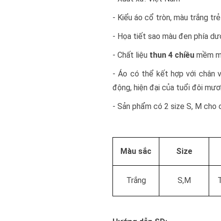
- Kiểu áo cổ tròn, màu trắng trẻ
- Họa tiết sao màu đen phía dướ
- Chất liệu
thun 4 chiều
mềm mại
- Áo có thể kết hợp với chân 
động, hiện đại của tuổi đôi mươi
- Sản phẩm có 2 size S, M cho 
Màu sắc
Size
Trắng
S,M
T