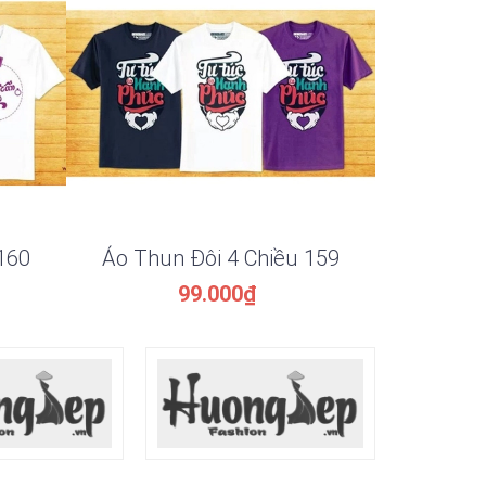
160
Áo Thun Đôi 4 Chiều 159
Áo Thun
99.000₫