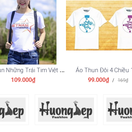
Á
o Thun Những Trái Tim Việt Nam TTVN03
Áo Thun Đôi 4 Chiều 
109.000₫
99.000₫
/
169₫