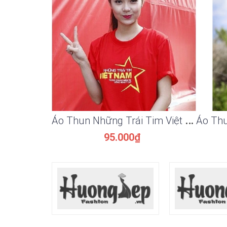
Á
o Thun Những Trái Tim Việt Nam TTVN02
95.000₫