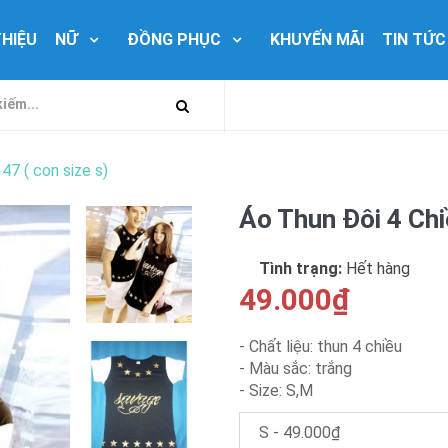
THIỆU
NỮ
ĐỒNG PHỤC
KHUYẾN MÃI
TIN TỨC
47 ( con size s)
Áo Thun Đôi 4 Chi
Tình trạng:
Hết hàng
49.000₫
- Chất liệu: thun 4 chiều
- Màu sắc: trắng
- Size: S,M