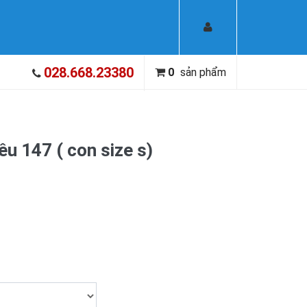
028.668.23380
0
sản phẩm
ều 147 ( con size s)