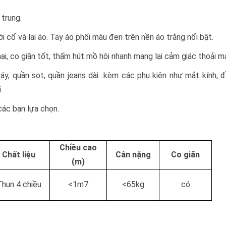
 trung.
i cổ và lai áo. Tay áo phối màu đen trên nền áo trắng nổi bật.
, co giãn tốt, thấm hút mồ hôi nhanh mang lại cảm giác thoải má
váy, quần sọt, quần jeans dài…kèm các phụ kiện như mắt kính,
.
các bạn lựa chọn.
Chiều cao
Chất liệu
Cân nặng
Co giãn
(m)
hun 4 chiều
<1m7
<65kg
có