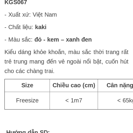
KGS067
- Xuất xứ: Việt Nam
- Chất liệu:
kaki
- Màu sắc:
đỏ - kem – xanh đen
Kiểu dáng khỏe khoắn, màu sắc thời trang rất
trẻ trung mang đến vẻ ngoài nổi bật, cuốn hút
cho các chàng trai.
Size
Chiều cao (cm)
Cân nặng
Freesize
< 1m7
< 65k
Hướng dẫn SD: