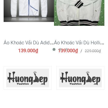
Á
o Khoác Vải Dù Adidas QAXK007
Á
o Khoác Vải Dù Hollister QAXK005
139.000₫
139.000₫
/
229.000₫